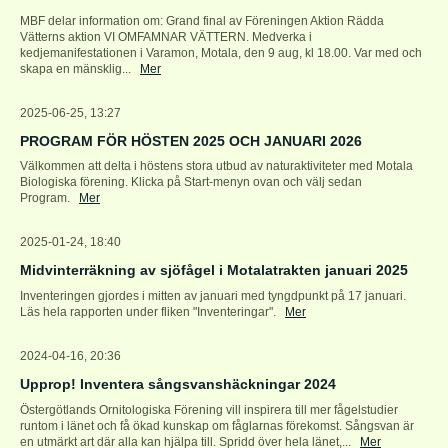
MBF delar information om: Grand final av Föreningen Aktion Rädda
Vätterns aktion VI OMFAMNAR VÄTTERN. Medverka i
kedjemanifestationen i Varamon, Motala, den 9 aug, kl 18.00. Var med och
skapa en mänsklig...
Mer
2025-06-25, 13:27
PROGRAM FÖR HÖSTEN 2025 OCH JANUARI 2026
Välkommen att delta i höstens stora utbud av naturaktiviteter med Motala
Biologiska förening. Klicka på Start-menyn ovan och välj sedan
Program.
Mer
2025-01-24, 18:40
Midvinterräkning av sjöfågel i Motalatrakten januari 2025
Inventeringen gjordes i mitten av januari med tyngdpunkt på 17 januari.
Läs hela rapporten under fliken "Inventeringar".
Mer
2024-04-16, 20:36
Upprop! Inventera sångsvanshäckningar 2024
Östergötlands Ornitologiska Förening vill inspirera till mer fågelstudier
runtom i länet och få ökad kunskap om fåglarnas förekomst. Sångsvan är
en utmärkt art där alla kan hjälpa till. Spridd över hela länet,...
Mer