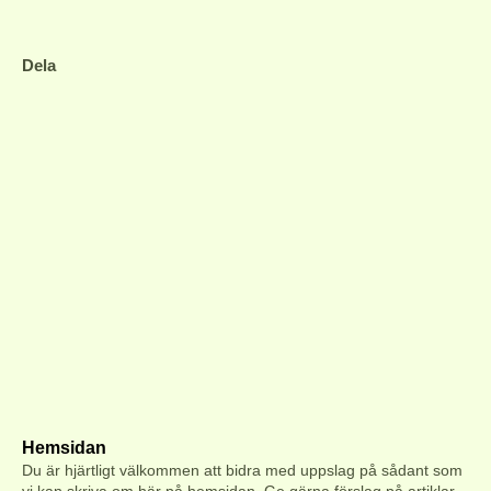
Dela
Hemsidan
Du är hjärtligt välkommen att bidra med uppslag på s
ådant som
vi kan skriva om här på hemsidan. Ge gärna förslag på artiklar